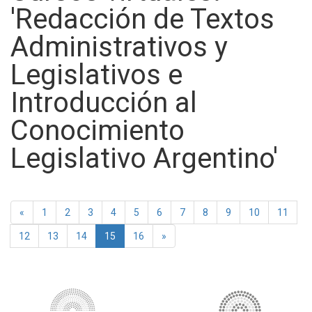
'Redacción de Textos
Administrativos y
Legislativos e
Introducción al
Conocimiento
Legislativo Argentino'
Previous
«
1
2
3
4
5
6
7
8
9
10
11
Next
12
13
14
15
16
»